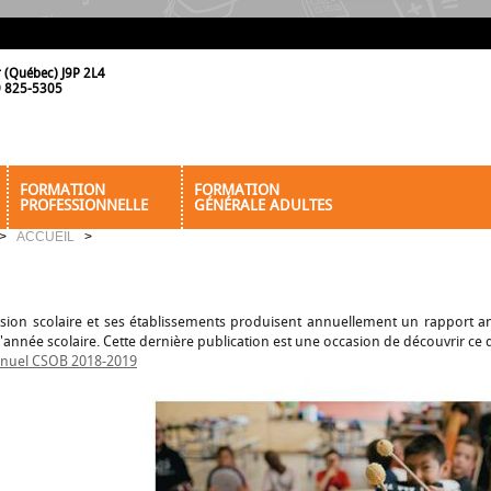
r (Québec) J9P 2L4
19 825-5305
FORMATION
FORMATION
PROFESSIONNELLE
GÉNÉRALE ADULTES
>
ACCUEIL
>
ion scolaire et ses établissements produisent annuellement un rapport annu
l'année scolaire. Cette dernière publication est une occasion de découvrir c
nuel CSOB 2018-2019