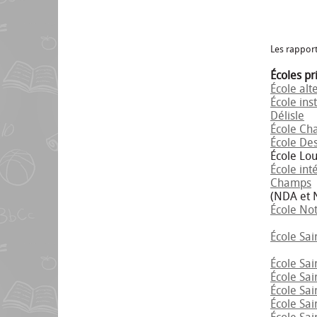
Les rapport
Écoles pr
École alt
École ins
Délisle
École Ch
École Des
École Lo
École int
Champs
(NDA et 
École No
École Sai
École Sai
École Sai
École Sai
École Sai