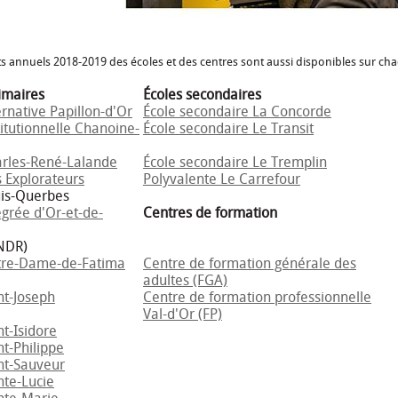
s annuels 2018-2019 des écoles et des centres sont aussi disponibles sur c
imaires
Écoles secondaires
ernative Papillon-d'Or
École secondaire La Concorde
titutionnelle Chanoine-
École secondaire Le Transit
arles-René-Lalande
École secondaire Le Tremplin
 Explorateurs
Polyvalente Le Carrefour
uis-Querbes
égrée d'Or-et-de-
Centres de formation
NDR)
tre-Dame-de-Fatima
Centre de formation générale des
adultes (FGA)
nt-Joseph
Centre de formation professionnelle
Val-d'Or (FP)
nt-Isidore
nt-Philippe
nt-Sauveur
nte-Lucie