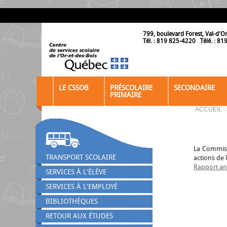
799, boulevard Forest, Val-d'O
Tél. : 819 825-4220 Télé. : 8
LE CSSOB
PRÉSCOLAIRE
SECONDAIRE
PRIMAIRE
ACCUEIL
La Commiss
TRANSPORT SCOLAIRE
actions de 
Rapport an
SERVICES À L'ÉLÈVE
SERVICES À L'EMPLOYÉ
BIBLIOTHÈQUES
RETOUR AUX ÉTUDES