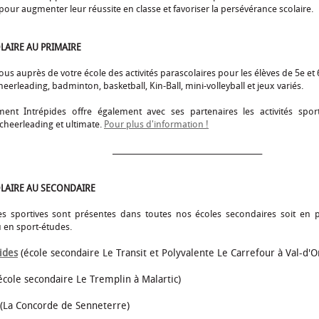
our augmenter leur réussite en classe et favoriser la persévérance scolaire.
LAIRE AU PRIMAIRE
us auprès de votre école des activités parascolaires pour les élèves de 5e et
eerleading, badminton, basketball, Kin-Ball, mini-volleyball et jeux variés.
nt Intrépides offre également avec ses partenaires les activités spor
 cheerleading et ultimate.
Pour plus d'information !
__________________________________________
LAIRE AU SECONDAIRE
s sportives sont présentes dans toutes nos écoles secondaires soit en pa
u en sport-études.
ides
(école secondaire Le Transit et Polyvalente Le Carrefour à Val-d'O
école secondaire Le Tremplin à Malartic)
La Concorde de Senneterre)