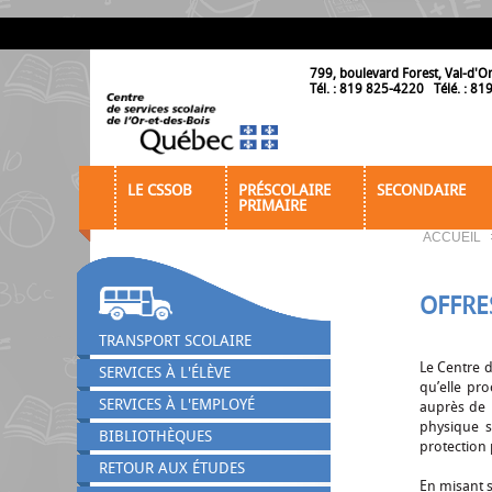
799, boulevard Forest, Val-d'O
Tél. : 819 825-4220 Télé. : 8
LE CSSOB
PRÉSCOLAIRE
SECONDAIRE
PRIMAIRE
ACCUEIL
OFFRE
TRANSPORT SCOLAIRE
Le Centre d
SERVICES À L'ÉLÈVE
qu’elle pr
SERVICES À L'EMPLOYÉ
auprès de n
physique s
BIBLIOTHÈQUES
protection
RETOUR AUX ÉTUDES
En misant s