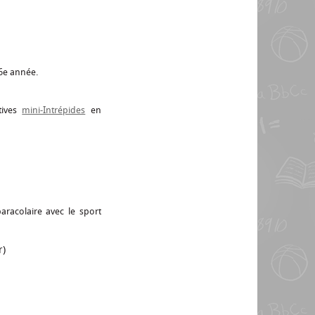
 6e année.
tives
mini-Intrépides
en
racolaire avec le sport
r)