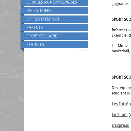
SERVICES AUX ENTREPRISES
gagnantes p
CALENDRIERS
OFFRES D'EMPLOI
SPORT SCO
PARENTS
Informez-vo
Exemple: ch
SPORT SCOLAIRE
PLAINTES
Le Mouveme
basketball,
SPORT SCO
Des équipe
étudiant o
Les Intrép
Le Filon
(
L'Exp
ress
(