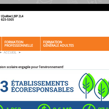
r (Québec) J9P 2L4
19 825-5305
FORMATION
FORMATION
PROFESSIONNELLE
GÉNÉRALE ADULTES
>
ACCUEIL
>
ion scolaire engagée pour l'environnement!