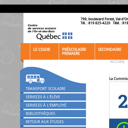
799, boulevard Forest, Val-d'O
Tél. : 819 825-4220 Télé. : 8
LE CSSOB
PRÉSCOLAIRE
SECONDAIRE
PRIMAIRE
ACCUEIL
La Commiss
TRANSPORT SCOLAIRE
SERVICES À L'ÉLÈVE
SERVICES À L'EMPLOYÉ
BIBLIOTHÈQUES
RETOUR AUX ÉTUDES