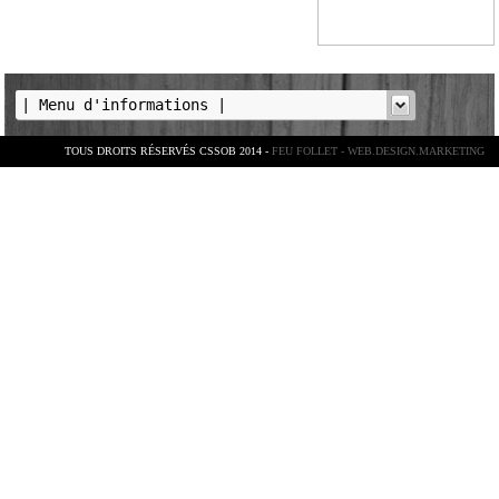
TOUS DROITS RÉSERVÉS CSSOB 2014 -
FEU FOLLET - WEB.DESIGN.MARKETING