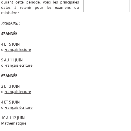
durant cette période, voici les principales
dates à retenir pour les examens du
ministère :
PRIMAIRE :
e
4
ANNÉE
4 ET 5 JUIN
o
Français lecture
9 AU 11 JUIN
o
Français écriture
e
6
ANNÉE
2 ET 3 JUIN
o
Français lecture
4 ET 5 JUIN
o
Français écriture
10 AU 12 JUIN
Mathématique