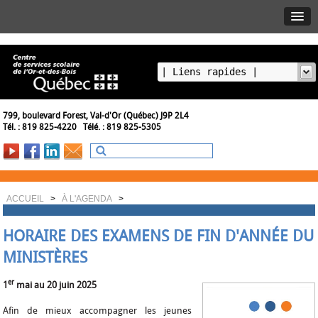
799, boulevard Forest, Val-d'Or (Québec) J9P 2L4
Tél. : 819 825-4220 Télé. : 819 825-5305
ACCUEIL
>
À L'AGENDA
>
HORAIRE DES EXAMENS DE FIN D'ANNÉE DU
MINISTÈRES
er
1
mai au 20 juin 2025
Afin de mieux accompagner les jeunes