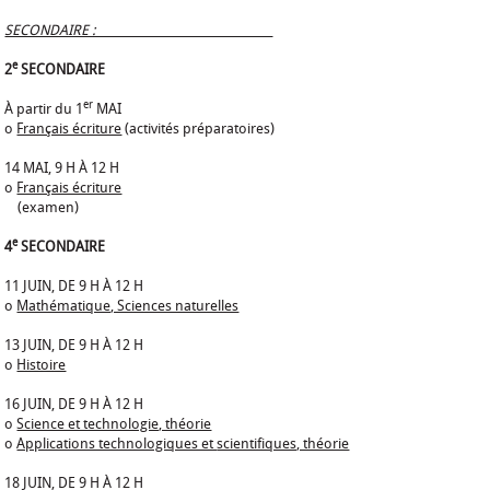
SECONDAIRE :
e
2
SECONDAIRE
er
À partir du 1
MAI
o
Français écriture
(activités préparatoires)
14 MAI, 9 H À 12 H
o
Français écriture
(examen)
e
4
SECONDAIRE
11 JUIN, DE 9 H À 12 H
o
Mathématique, Sciences naturelles
13 JUIN, DE 9 H À 12 H
o
Histoire
16 JUIN, DE 9 H À 12 H
o
Science et technologie, théorie
o
Applications technologiques et
scientifiques, théorie
18 JUIN, DE 9 H À 12 H