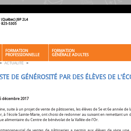
r (Québec) J9P 2L4
19 825-5305
FORMATION
FORMATION
PROFESSIONNELLE
GÉNÉRALE ADULTES
>
ACTUALITÉ
>
STE DE GÉNÉROSITÉ PAR DES ÉLÈVES DE L'ÉC
5 décembre 2017
ne, suite à un projet de vente de pâtisseries, les élèves de 5e et 6e année de l
r, à l'école Sainte-Marie, ont choisi de redonner au suivant en remettant un
ue alimentaire du Centre de bénévolat de la Vallée-de-l'Or.
entrepreneurial de ventes de pâtisseries a permis aux élèves de vivre une 