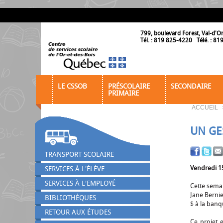
799, boulevard Forest, Val-d'O
Tél. : 819 825-4220 Télé. : 8
LE CSSOB
PRÉSCOLAIRE
SECONDAIRE
PRIMAIRE
ACCUEIL
UN GE
TRANSPORT SCOLAIRE
Vendredi 1
SERVICES À L'ÉLÈVE
SERVICES À L'EMPLOYÉ
Cette semai
Jane Bernie
BIBLIOTHÈQUES
$ à la banq
RETOUR AUX ÉTUDES
Ce projet 