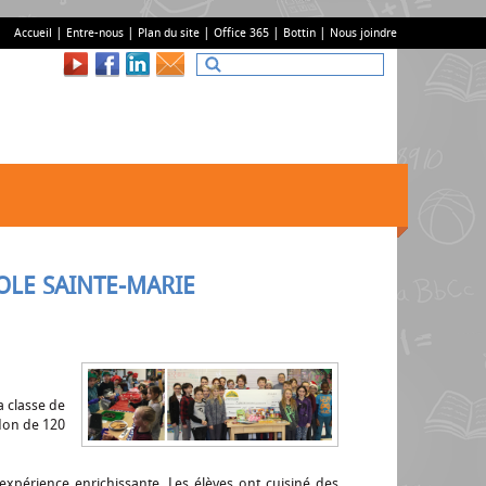
Accueil
Entre-nous
Plan du site
Office 365
Bottin
Nous joindre
OLE SAINTE-MARIE
a classe de
 don de 120
expérience enrichissante. Les élèves ont cuisiné des