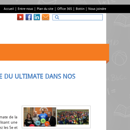
Accueil
Entre-nous
Plan du site
Office 365
Bottin
Nous joindre
E DU ULTIMATE DANS NOS
imate de la
lisant une
z les 5e et