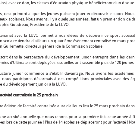
insi, avec ce don, les classes d’éducation physique bénéficieront d’un disque
, c’est primordial que les jeunes puissent jouer et découvrir le sport. Nou
lieux scolaires. Nous avions, il y a quelques années, fait un premier don de di
Sophie Goudreau, Présidente de la LUVO.
tenariat avec la LUVO permet à nos élèves de découvrir ce sport accessibl
scolaire tiendra d'ailleurs un quatrième évènement centralisé en mars proch
in Guillemette, directeur général de la Commission scolaire.
nscrit dans la perspective du développement junior entrepris dans les dern
ies d’Ultimate sont déployées lesquelles ont rassemblé plus de 120 jeunes 
ructure junior commence à s’établir davantage. Nous avons les académies au
, nous participons désormais à des compétitions provinciales avec des éq
e du développement junior à la LUVO.
ctivité centralisée le 25 prochain
e édition de l’activité centralisée aura d’ailleurs lieu le 25 mars prochain da
 d’une activité annuelle que nous tenons pour la première fois cette année à 
es lors de cette journée ! Plus de 14 écoles se déplaceront pour l’activité ! No