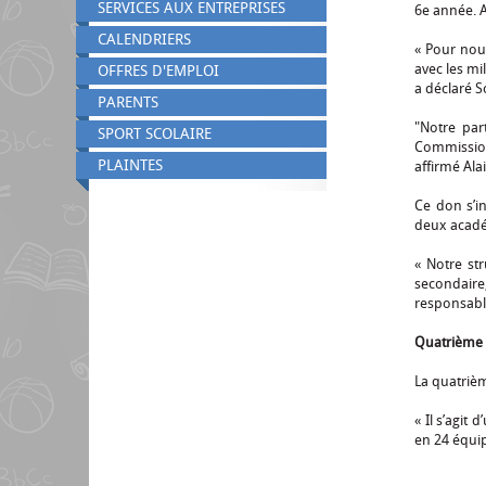
SERVICES AUX ENTREPRISES
6e année. A
CALENDRIERS
« Pour nous
avec les mi
OFFRES D'EMPLOI
a déclaré 
PARENTS
"Notre par
SPORT SCOLAIRE
Commission 
PLAINTES
affirmé Ala
Ce don s’i
deux académ
« Notre st
secondaire
responsabl
Quatrième a
La quatrièm
« Il s’agit
en 24 équip