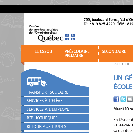
799, boulevard Forest, Val-d'O
Tél. : 819 825-4220 Télé. : 8
LE CSSOB
PRÉSCOLAIRE
SECONDAIRE
PRIMAIRE
ACCUEIL
UN GÉ
ÉCOLE
TRANSPORT SCOLAIRE
SERVICES À L'ÉLÈVE
Mardi 10 m
SERVICES À L'EMPLOYÉ
BIBLIOTHÈQUES
En février 
Vallée-de-
RETOUR AUX ÉTUDES
valeur de 2