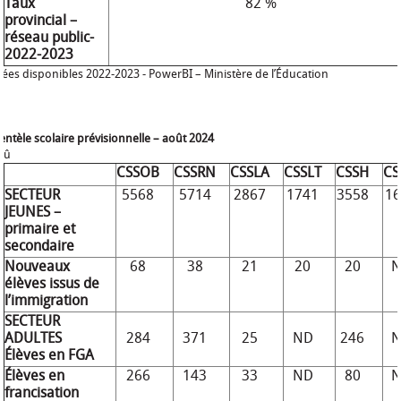
Taux
82 %
provincial –
réseau public-
2022-2023
ées disponibles 2022-2023 - PowerBI – Ministère de l’Éducation
lientèle scolaire prévisionnelle – août 2024
û
CSSOB
CSSRN
CSSLA
CSSLT
CSSH
CS
SECTEUR
5568
5714
2867
1741
3558
1
JEUNES –
primaire et
secondaire
Nouveaux
68
38
21
20
20
élèves issus de
l’immigration
SECTEUR
ADULTES
284
371
25
ND
246
Élèves en FGA
Élèves en
266
143
33
ND
80
francisation