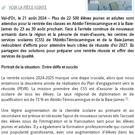
VOIR LA PIÈCE JOINTE
Val-d’Or, le 21 août 2024 – Plus de 22 500 élèves jeunes et adultes sont
attendus pour la rentrée des classes en Abitibi-Témiscamingue et à la Baie-
James du 23 au 30 août prochain. Face à l’arrivée continue de nouveaux
arrivants dans la région et la pénurie de main-d’œuvre, les centres de
services scolaires (CSS) de l’Abitibi-Témiscamingue et de la Baie-James
redoublent d’efforts pour atteindre leurs cibles de réussite d’ici 2027. Ils
partagent des solutions pour préparer une rentrée réussie et offrir des
services de qualité.
Portrait de la situation : Entre défis et succès
La rentrée scolaire 2024-2025 marque une étape cruciale, alors que nous
entamons la deuxième année de réalisation du Plan d’engagement vers la
réussite (PEVR). La mission première des CSS est d’assurer la réussite
scolaire de tous les élèves. Le taux régional de diplomation et de
[i]
qualification est de 73 % en Abitibi-Témiscamingue et de la Baie-James
.
Une légère augmentation de la clientèle scolaire au primaire et au
secondaire est prévue et nécessite l’ajout de nouveaux services tels l’accueil
des élèves issus de l’immigration et la francisation tant pour les élèves
jeunes et adultes. Il y a également la formation professionnelle qui connaît
une popularité grandissante, avec une augmentation d'élèves dans les