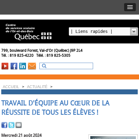
799, boulevard Forest, Val-d'Or (Québec) J9P 2L4
Tél. : 819 825-4220 Télé. : 819 825-5305
ACCUEIL
>
ACTUALITÉ
>
TRAVAIL D'ÉQUIPE AU CŒUR DE LA
RÉUSSITE DE TOUS LES ÉLÈVES !
Mercredi 21 août 2024