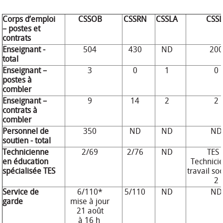
Corps d’emploi
CSSOB
CSSRN
CSSLA
CSSL
– postes et
contrats
Enseignant -
504
430
ND
20
total
Enseignant –
3
0
1
0
postes à
combler
Enseignant –
9
14
2
2
contrats à
combler
Personnel de
350
ND
ND
ND
soutien - total
Technicienne
2/69
2/76
ND
TES 
en éducation
Technici
spécialisée TES
travail soc
2
Service de
6/110*
5/110
ND
ND
garde
mise à jour
21 août
à 16 h