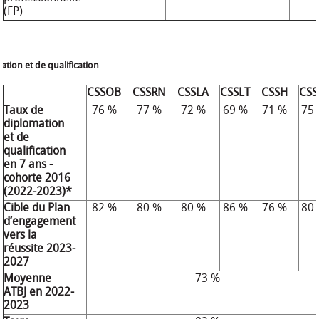
(FP)
tion et de qualification
CSSOB
CSSRN
CSSLA
CSSLT
CSSH
CSS
Taux de
76 %
77 %
72 %
69 %
71 %
75
diplomation
et de
qualification
en 7 ans -
cohorte 2016
(2022-2023)*
Cible du Plan
82 %
80 %
80 %
86 %
76 %
80
d’engagement
vers la
réussite 2023-
2027
Moyenne
73 %
ATBJ en 2022-
2023