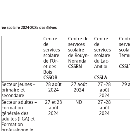
trée scolaire 2024-2025 des élèves
Centre
Centre de
Centre
Centr
de
services
de
servi
services
scolaire
services
scola
scolaire
de Rouyn-
scolaire
Témi
de l’Or-
Noranda
du Lac-
et-des-
CSSRN
Abitibi
CSSL
Bois
CSSOB
CSSLA
Secteur Jeunes –
28 août
27 août
27 -28
29 a
primaire et
2024
2024
août
secondaire
2024
Secteur adultes –
27 et 28
ND
27 -28
Formation
août
août
générale des
2024
2024
adultes (FGA) et
Formation
professionnelle