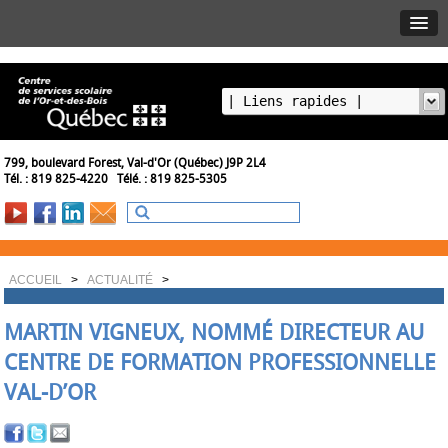
799, boulevard Forest, Val-d'Or (Québec) J9P 2L4
Tél. : 819 825-4220 Télé. : 819 825-5305
ACCUEIL
>
ACTUALITÉ
>
MARTIN VIGNEUX, NOMMÉ DIRECTEUR AU
CENTRE DE FORMATION PROFESSIONNELLE
VAL-D’OR