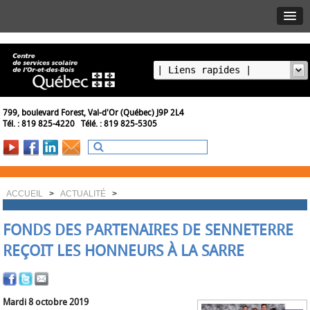
799, boulevard Forest, Val-d'Or (Québec) J9P 2L4
Tél. : 819 825-4220 Télé. : 819 825-5305
ACCUEIL
>
ACTUALITÉ
>
FONDS DES PARTENAIRES DE SENNETERRE
REÇOIT LES HONNEURS À LA SARRE
Mardi 8 octobre 2019